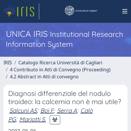
UNICA IRIS
Institutional Research
Information System
IRIS
Catalogo Ricerca Università di Cagliari
4 Contributo in Atti di Convegno (Proceeding)
4.2 Abstract in Atti di convegno
Diagnosi differenziale del nodulo
tiroideo: la calcemia non è mai utile?
Salcuni AS
;
Boi F
;
Serra A
;
Calò
PG
;
Mariotti S.