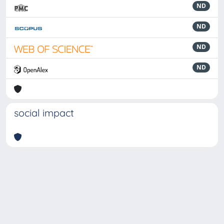
ND
ND
ND
ND
social impact
Powered by
IRIS
-
about IRIS
-