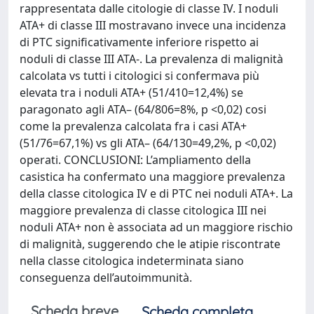
rappresentata dalle citologie di classe IV. I noduli
ATA+ di classe III mostravano invece una incidenza
di PTC significativamente inferiore rispetto ai
noduli di classe III ATA-. La prevalenza di malignità
calcolata vs tutti i citologici si confermava più
elevata tra i noduli ATA+ (51/410=12,4%) se
paragonato agli ATA– (64/806=8%, p <0,02) cosi
come la prevalenza calcolata fra i casi ATA+
(51/76=67,1%) vs gli ATA– (64/130=49,2%, p <0,02)
operati. CONCLUSIONI: L’ampliamento della
casistica ha confermato una maggiore prevalenza
della classe citologica IV e di PTC nei noduli ATA+. La
maggiore prevalenza di classe citologica III nei
noduli ATA+ non è associata ad un maggiore rischio
di malignità, suggerendo che le atipie riscontrate
nella classe citologica indeterminata siano
conseguenza dell’autoimmunità.
Scheda breve
Scheda completa