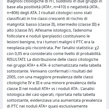
diagnosi citologiche di HT, suddivisi in due gruppi in
base alla positività (ATA+, n=410) o negatività (ATA-,
n=806) degli ATA. I risultati citologici sono stati
classificati in tre classi crescenti di rischio di
malignità: basso (classe II), intermedio (classe III) e
alto (classe IV). All’esame istologico, l’adenoma
follicolare e noduli iperplastici costituivano le
lesioni benigne, tra i tumori maligni il PTC era la
neoplasia più riscontrata. Per l’analisi statistica: χ2
con 0,05 era considerato come livello di probabilità.
RISULTATI: La distribuzione delle classi citologiche
nei gruppi ATA+ e ATA- è schematizzata nella tabella
sottostante. Venivano confermati i risultati del
2005, con una maggiore prevalenza delle classi
citologiche IV e III e una minore prevalenza della
classe II nei noduli ATA+ vs i noduli ATA-. L’analisi
istologica dei casi operati, riportata nella tabella
sottostante, evidenziava una aumentata prevalenza
di PTC nei noduli ATA+ quasi esclusivamente