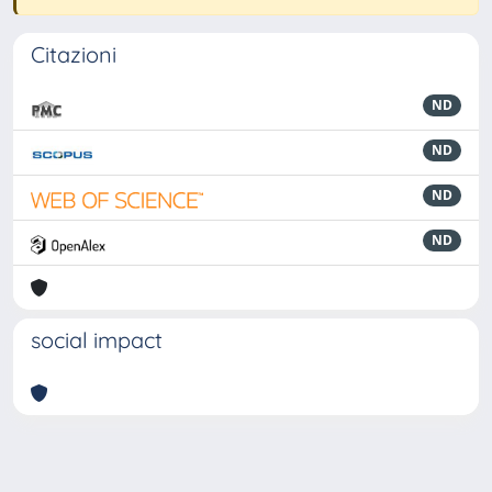
Citazioni
ND
ND
ND
ND
social impact