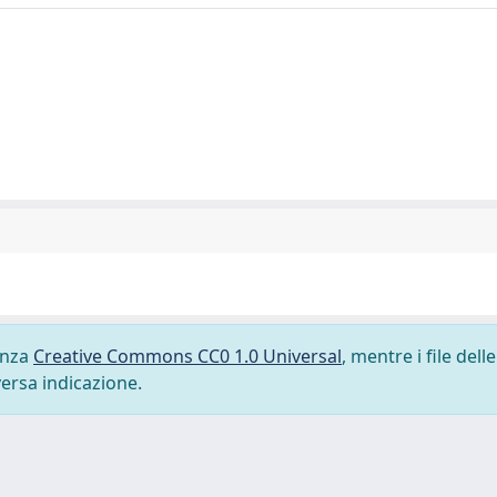
cenza
Creative Commons CC0 1.0 Universal
, mentre i file delle
versa indicazione.