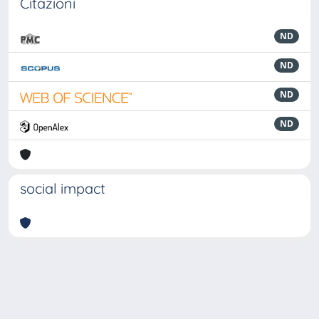
Citazioni
ND
ND
ND
ND
social impact