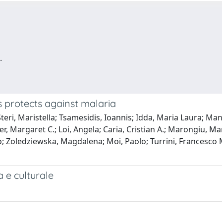
.
s protects against malaria
ri, Maristella; Tsamesidis, Ioannis; Idda, Maria Laura; Manca
einer, Margaret C.; Loi, Angela; Caria, Cristian A.; Marongiu,
ardo; Zoledziewska, Magdalena; Moi, Paolo; Turrini, Francesco 
a e culturale