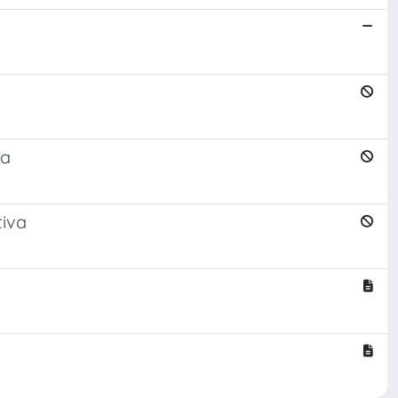
ka
tiva