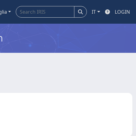
glia
IT
LOGIN
m