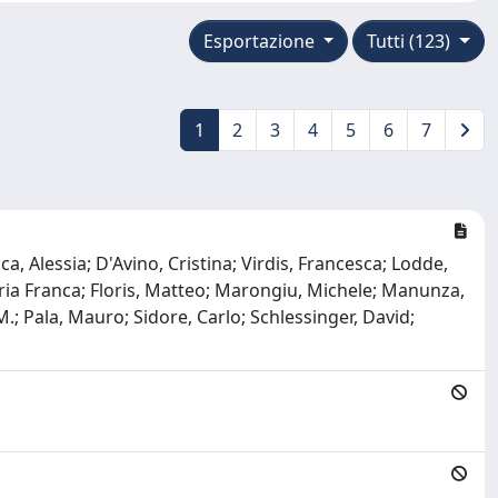
Esportazione
Tutti (123)
1
2
3
4
5
6
7
, Alessia; D'Avino, Cristina; Virdis, Francesca; Lodde,
 Maria Franca; Floris, Matteo; Marongiu, Michele; Manunza,
M.; Pala, Mauro; Sidore, Carlo; Schlessinger, David;