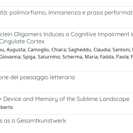
alità: polimorfismo, immanenza e prassi performat
clein Oligomers Induces a Cognitive Impairment 
 Cingulate Cortex
anu, Augusta; Camoglio, Chiara; Sagheddu, Claudia; Santoni,
 Giovanna; Spiga, Saturnino; Scherma, Maria; Fadda, Paola; Pi
torie del paesaggio letterario
 = Device and Memory of the Sublime Landscape
oberto
tos as a Gesamtkunstwerk