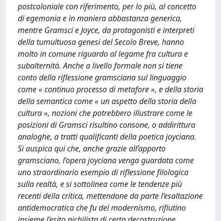
postcoloniale con riferimento, per lo più, al concetto
di egemonia e in maniera abbastanza generica,
mentre Gramsci e Joyce, da protagonisti e interpreti
della tumultuosa genesi del Secolo Breve, hanno
molto in comune riguardo al legame fra cultura e
subalternità. Anche a livello formale non si tiene
conto della riflessione gramsciana sul linguaggio
come « continuo processo di metafore », e della storia
della semantica come « un aspetto della storia della
cultura », nozioni che potrebbero illustrare come le
posizioni di Gramsci risultino consone, o addirittura
analoghe, a tratti qualificanti della poetica joyciana.
Si auspica qui che, anche grazie all’apporto
gramsciano, l’opera joyciana venga guardata come
uno straordinario esempio di riflessione filologica
sulla realtà, e si sottolinea come le tendenze più
recenti della critica, mettendone da parte l’esaltazione
antidemocratica che fu del modernismo, rifiutino
insieme l’esito nichilista di certa decostruzione.