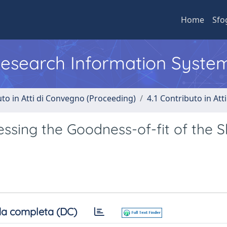
Home
Sfo
 Research Information Syste
uto in Atti di Convegno (Proceeding)
4.1 Contributo in Att
sessing the Goodness-of-fit of the 
a completa (DC)