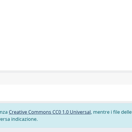
cenza
Creative Commons CC0 1.0 Universal
, mentre i file delle
versa indicazione.