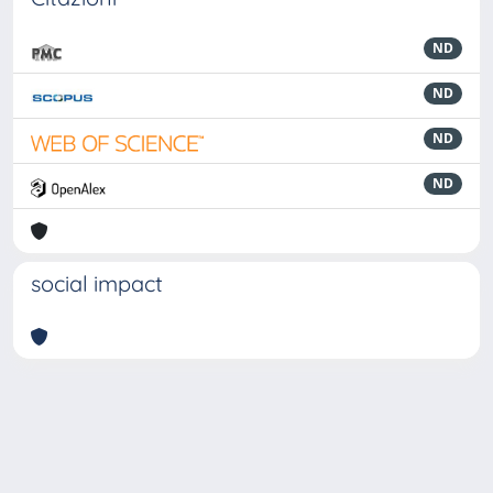
ND
ND
ND
ND
social impact