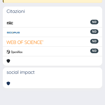
Citazioni
ND
ND
ND
ND
social impact