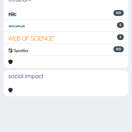
ND
5
3
ND
social impact