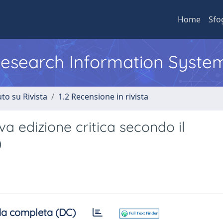
Home
Sfo
 Research Information Syste
to su Rivista
1.2 Recensione in rivista
a edizione critica secondo il
)
a completa (DC)