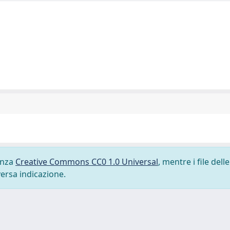
cenza
Creative Commons CC0 1.0 Universal
, mentre i file delle
versa indicazione.