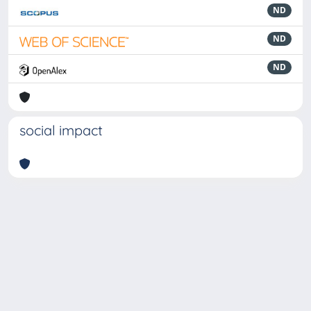
ND
ND
ND
social impact
Powered by
IRIS
-
about IRIS
-
Utilizzo dei cookie
-
Privacy
Copyright © 2026