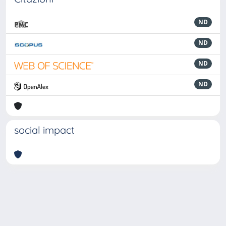
ND
ND
ND
ND
social impact