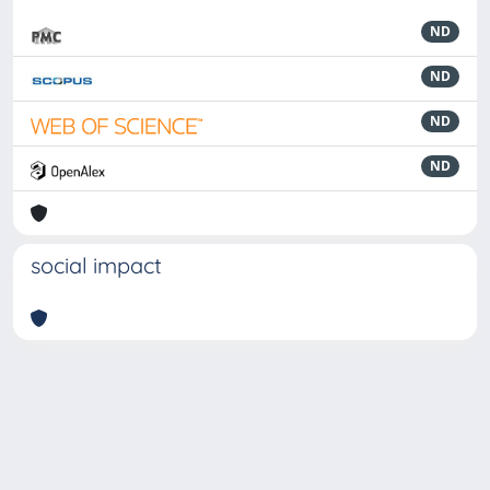
ND
ND
ND
ND
social impact