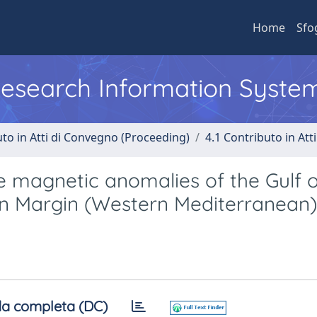
Home
Sfo
 Research Information Syste
uto in Atti di Convegno (Proceeding)
4.1 Contributo in Att
he magnetic anomalies of the Gulf o
ian Margin (Western Mediterranean)
a completa (DC)