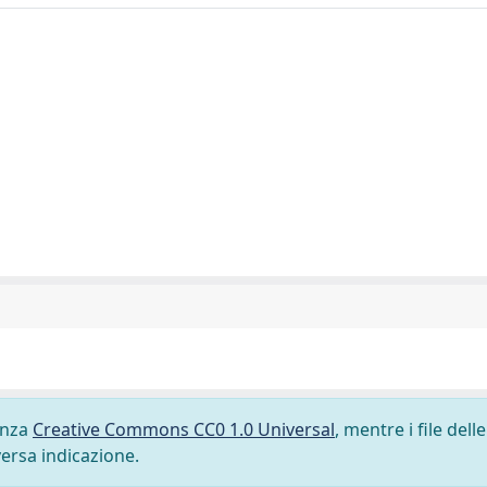
cenza
Creative Commons CC0 1.0 Universal
, mentre i file delle
versa indicazione.