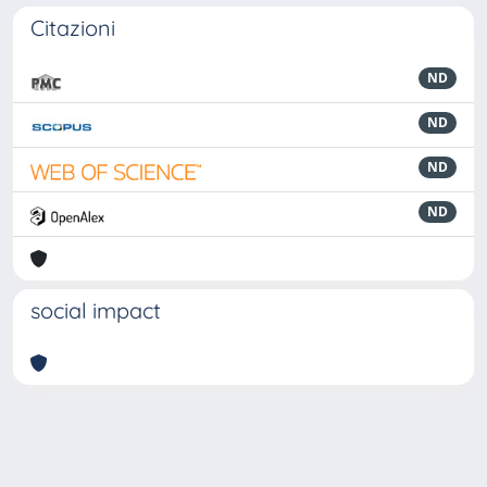
Citazioni
ND
ND
ND
ND
social impact