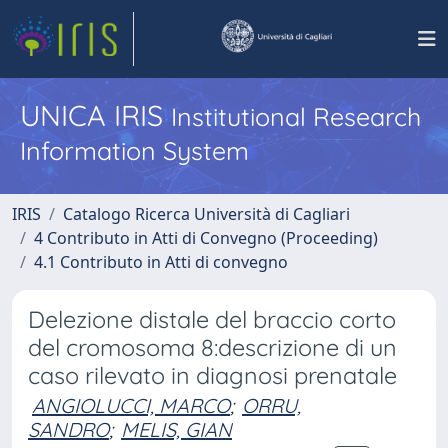
UNICA IRIS
Institutional Research
Information System
IRIS
Catalogo Ricerca Università di Cagliari
4 Contributo in Atti di Convegno (Proceeding)
4.1 Contributo in Atti di convegno
Delezione distale del braccio corto
del cromosoma 8:descrizione di un
caso rilevato in diagnosi prenatale
ANGIOLUCCI, MARCO
;
ORRU,
SANDRO
;
MELIS, GIAN