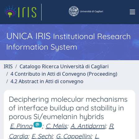
UNICA IRIS
Institutional Research
Information System
IRIS
Catalogo Ricerca Università di Cagliari
4 Contributo in Atti di Convegno (Proceeding)
4.2 Abstract in Atti di convegno
Deciphering molecular mechanisms
of interface buildup and stability in
porous Si/eumelanin hybrids
E. Pinna
;
C. Melis
;
A. Antidormi
;
R.
Cardia
;
E. Sechi
;
G. Cappellini
;
L.