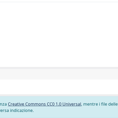
cenza
Creative Commons CC0 1.0 Universal
, mentre i file delle
versa indicazione.