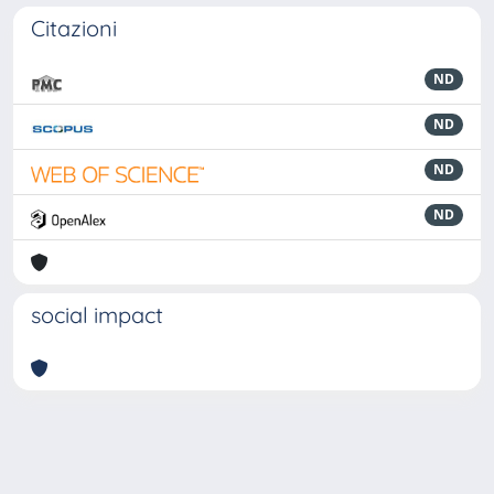
Citazioni
ND
ND
ND
ND
social impact