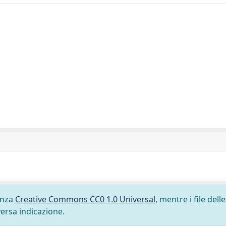
cenza
Creative Commons CC0 1.0 Universal
, mentre i file delle
versa indicazione.