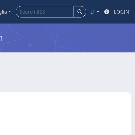
glia
IT
LOGIN
m