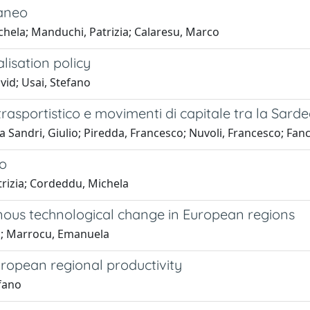
raneo
chela; Manduchi, Patrizia; Calaresu, Marco
lisation policy
vid; Usai, Stefano
trasportistico e movimenti di capitale tra la Sar
 Sandri, Giulio; Piredda, Francesco; Nuvoli, Francesco; Fan
eo
trizia; Cordeddu, Michela
nous technological change in European regions
ka; Marrocu, Emanuela
European regional productivity
efano