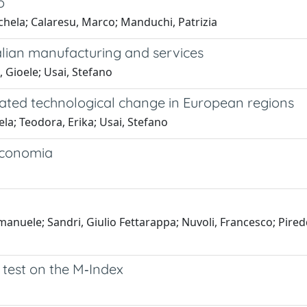
o
chela; Calaresu, Marco; Manduchi, Patrizia
alian manufacturing and services
, Gioele; Usai, Stefano
pated technological change in European regions
a; Teodora, Erika; Usai, Stefano
’economia
anuele; Sandri, Giulio Fettarappa; Nuvoli, Francesco; Piredd
 test on the M‐Index