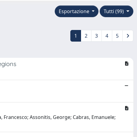
Esportazione
Tutti (99)
1
2
3
4
5
egions
da, Francesco; Assonitis, George; Cabras, Emanuele;