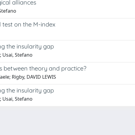
cal alliances
 Stefano
 test on the M-index
 the insularity gap
; Usai, Stefano
ss between theory and practice?
faele; Rigby, DAVID LEWIS
 the insularity gap
; Usai, Stefano