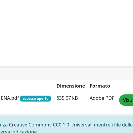
Dimensione
Formato
 MENA.pdf
635.07 kB
Adobe PDF
accesso aperto
Visu
cenza
Creative Commons CC0 1.0 Universal
, mentre i file delle
versa indicazione.