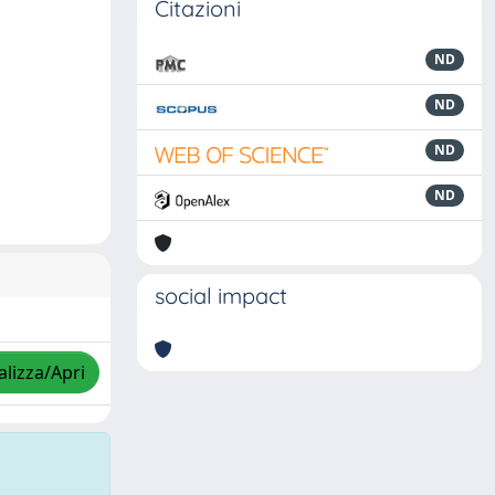
Citazioni
ND
ND
ND
ND
social impact
alizza/Apri