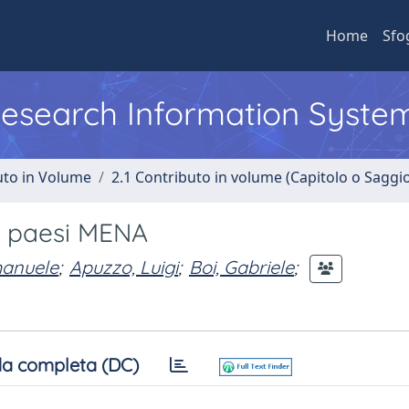
Home
Sfo
 Research Information Syste
uto in Volume
2.1 Contributo in volume (Capitolo o Saggi
 i paesi MENA
manuele
;
Apuzzo, Luigi
;
Boi, Gabriele
;
a completa (DC)