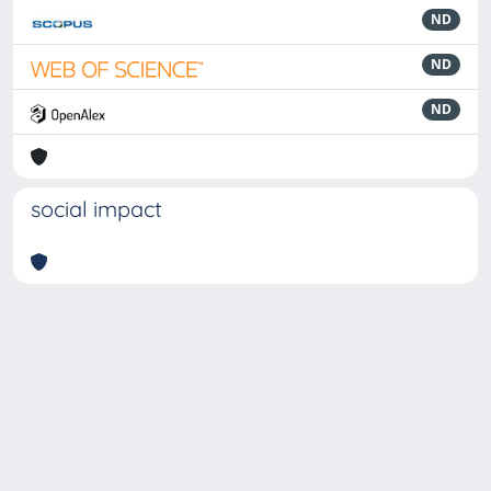
ND
ND
ND
social impact
Powered by
IRIS
-
about IRIS
-
Utilizzo dei cookie
-
Privacy
Copyright © 2026