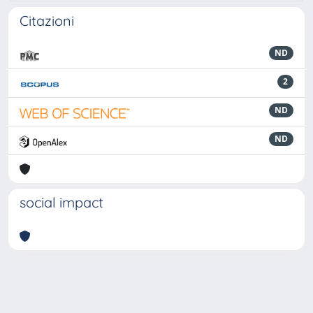
Citazioni
ND
2
ND
ND
social impact