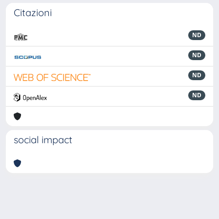
Citazioni
ND
ND
ND
ND
social impact