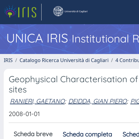
UNICA IRIS
Institutional
IRIS
Catalogo Ricerca Università di Cagliari
4 Contrib
Geophysical Characterisation of
sites
RANIERI, GAETANO
;
DEIDDA, GIAN PIERO
;
PI
2008-01-01
Scheda breve
Scheda completa
Sched