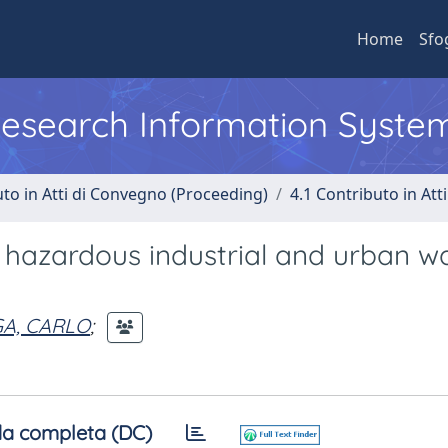
Home
Sfo
 Research Information Syste
uto in Atti di Convegno (Proceeding)
4.1 Contributo in Att
 hazardous industrial and urban w
GA, CARLO
;
a completa (DC)