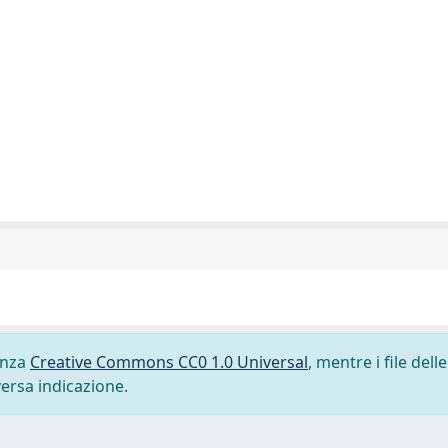
cenza
Creative Commons CC0 1.0 Universal
, mentre i file delle
versa indicazione.