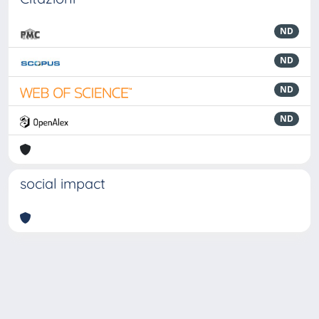
ND
ND
ND
ND
social impact