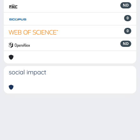
ND
0
0
ND
social impact