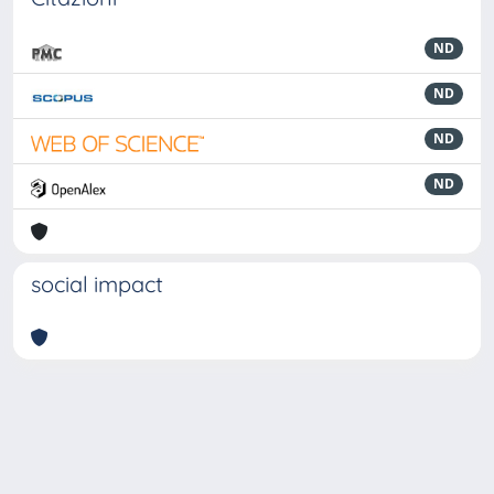
ND
ND
ND
ND
social impact