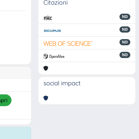
Citazioni
ND
ND
ND
ND
social impact
Apri