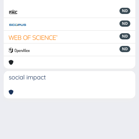
ND
ND
ND
ND
social impact