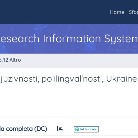
Home
Sfo
 Research Information Syste
5.12 Altro
juzivnosti, polilingval'nosti, Ukraine 
a completa (DC)