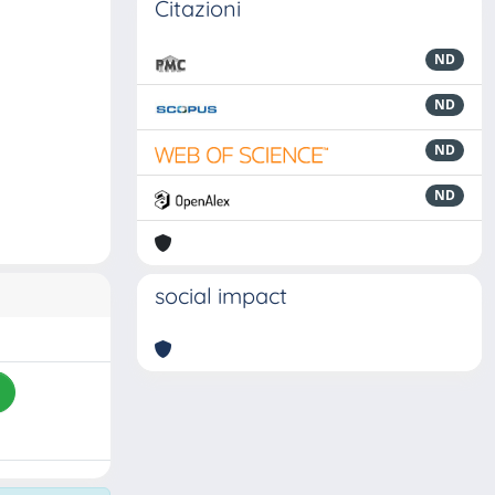
Citazioni
ND
ND
ND
ND
social impact
i