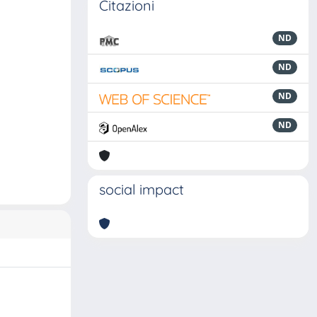
Citazioni
ND
ND
ND
ND
social impact