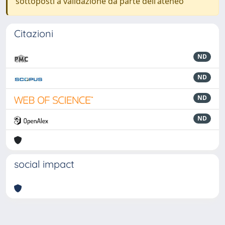
sottoposti a validazione da parte dell'ateneo
Citazioni
ND
ND
ND
ND
social impact