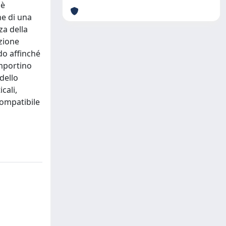
 è
ne di una
za della
azione
do affinché
omportino
dello
cali,
compatibile