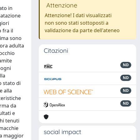
Attenzione
ato in
Attenzione! I dati visualizzati
ratazione
non sono stati sottoposti a
iori
validazione da parte dell'ateneo
fra il
prima sono
cora adulta
Citazioni
’occhio
ramite
ND
 ogni
lla
ND
 stato di
e alla
ND
teristiche
ND
arma da
ltati e
hi tenuti
e macchie
social impact
o a maggior