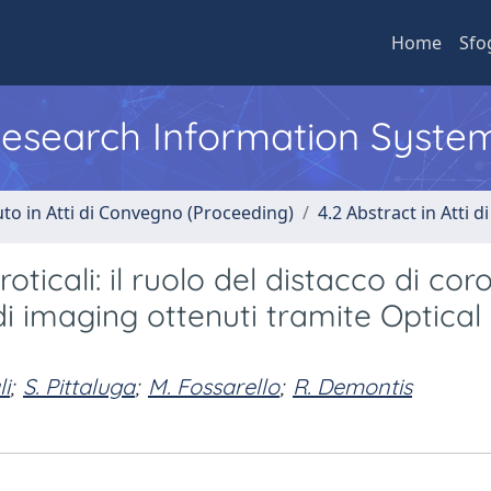
Home
Sfo
 Research Information Syste
uto in Atti di Convegno (Proceeding)
4.2 Abstract in Atti 
icali: il ruolo del distacco di coro
i imaging ottenuti tramite Optical
li
;
S. Pittaluga
;
M. Fossarello
;
R. Demontis