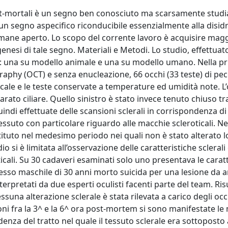
st-mortali è un segno ben conosciuto ma scarsamente studi
un segno aspecifico riconducibile essenzialmente alla disid
rimane aperto. Lo scopo del corrente lavoro è acquisire magg
esi di tale segno. Materiali e Metodi. Lo studio, effettuato 
fasi: una su modello animale e una su modello umano. Nella 
graphy (OCT) e senza enucleazione, 66 occhi (33 teste) di pe
 locale e le teste conservate a temperature ed umidità note. L
rato ciliare. Quello sinistro è stato invece tenuto chiuso t
uindi effettuate delle scansioni sclerali in corrispondenza di
ssuto con particolare riguardo alle macchie scleroticali. Ne
tituto nel medesimo periodo nei quali non è stato alterato lo
 si è limitata all’osservazione delle caratteristiche sclerali 
ticali. Su 30 cadaveri esaminati solo uno presentava le carat
 sesso maschile di 30 anni morto suicida per una lesione da 
terpretati da due esperti oculisti facenti parte del team. Risu
una alterazione sclerale è stata rilevata a carico degli occ
mpioni fra la 3^ e la 6^ ora post-mortem si sono manifestate l
denza del tratto nel quale il tessuto sclerale era sottopost