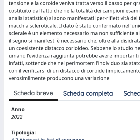
tensione e la coroide veniva tratta verso il basso per grav
costituito dal fatto che nella totalità dei campioni esam
analisi statistica) si sono manifestati iper-riflettività d
macchia scleroticale. Il dato è stato confermato nell’u
sclerale è un elemento necessario ma non sufficiente al
il segno si manifesti è necessario che, oltre alla disidr
un coesistente distacco corioideo. Sebbene lo studio n
umano l’evidenza raggiunta potrebbe avere importanti ri
infatti, sottende che nel perimortem l’individuo sia stat
con il verificarsi di un distacco di coroide (impiccament
verosimilmente producono una variazione
Scheda breve
Scheda completa
Sched
Anno
2022
Tipologia: