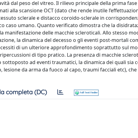
ità dal peso del vitreo. Il rilievo principale della prima fase
inati alla scansione OCT (dato che rende inutile l’effettuazio
el tessuto sclerale e distacco coroido-sclerale in corrisponden
nico caso umano. Quanto verificato dimostra che la disidrat
la manifestazione delle macchie scleroticali. Allo stesso mo
atazione, la dinamica del decesso o gli eventi post-mortali c
ecessiti di un ulteriore approfondimento soprattutto sul mo
percussioni di tipo pratico. La presenza di macchie scleroti
o sottoposto ad eventi traumatici, la dinamica dei quali sia 
o, lesione da arma da fuoco al capo, traumi facciali etc), che
a completa (DC)