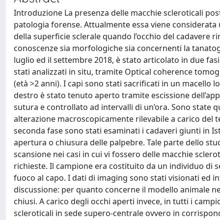
Introduzione La presenza delle macchie scleroticali po
patologia forense. Attualmente essa viene considerata 
della superficie sclerale quando l’occhio del cadavere 
conoscenze sia morfologiche sia concernenti la tanatogen
luglio ed il settembre 2018, è stato articolato in due 
stati analizzati in situ, tramite Optical coherence tomo
(età >2 anni). I capi sono stati sacrificati in un macello
destro è stato tenuto aperto tramite escissione dell’appa
sutura e controllato ad intervalli di un’ora. Sono state q
alterazione macroscopicamente rilevabile a carico del te
seconda fase sono stati esaminati i cadaveri giunti in Is
apertura o chiusura delle palpebre. Tale parte dello studio
scansione nei casi in cui vi fossero delle macchie sclero
richieste. Il campione era costituito da un individuo di
fuoco al capo. I dati di imaging sono stati visionati ed in
discussione: per quanto concerne il modello animale ness
chiusi. A carico degli occhi aperti invece, in tutti i ca
scleroticali in sede supero-centrale ovvero in corrispon