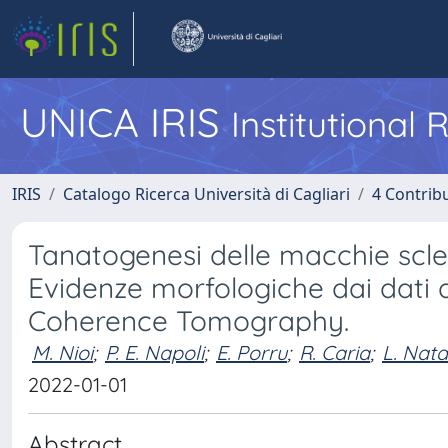
UNICA IRIS
Institutional
IRIS
Catalogo Ricerca Università di Cagliari
4 Contrib
Tanatogenesi delle macchie sclerot
Evidenze morfologiche dai dati d
Coherence Tomography.
M. Nioi
;
P. E. Napoli
;
E. Porru
;
R. Caria
;
L. Nata
2022-01-01
Abstract