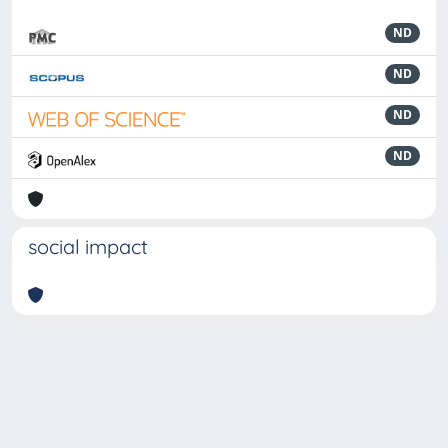
ND
ND
ND
ND
social impact