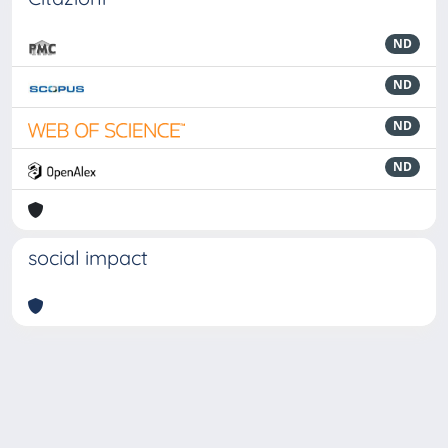
ND
ND
ND
ND
social impact