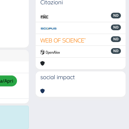
Citazioni
ND
ND
ND
ND
social impact
za/Apri