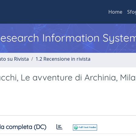
Home
Sfo
 Research Information Syste
to su Rivista
1.2 Recensione in rivista
chi, Le avventure di Archinia, Mila
a completa (DC)