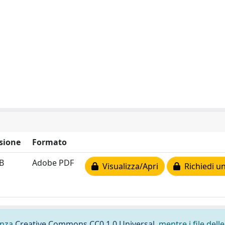
sione
Formato
kB
Adobe PDF
Visualizza/Apri
Richiedi un
cenza
Creative Commons CC0 1.0 Universal
, mentre i file delle