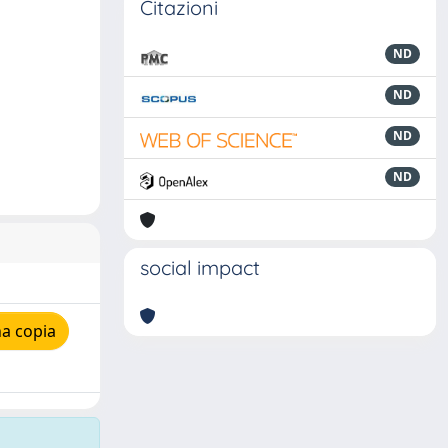
Citazioni
ND
ND
ND
ND
social impact
a copia