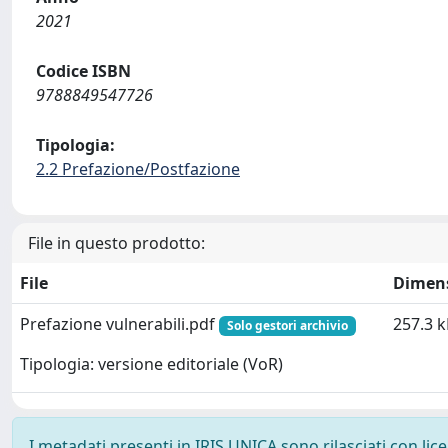
2021
Codice ISBN
9788849547726
Tipologia:
2.2 Prefazione/Postfazione
File in questo prodotto:
File
Dimen
Prefazione vulnerabili.pdf
257.3 
Solo gestori archivio
Tipologia: versione editoriale (VoR)
I metadati presenti in IRIS UNICA sono rilasciati con li