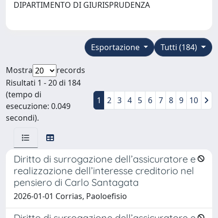
DIPARTIMENTO DI GIURISPRUDENZA
Esportazione
Tutti (184)
Mostra
records
Risultati 1 - 20 di 184
(tempo di
1
2
3
4
5
6
7
8
9
10
esecuzione: 0.049
secondi).
Diritto di surrogazione dell’assicuratore e
realizzazione dell’interesse creditorio nel
pensiero di Carlo Santagata
2026-01-01 Corrias, Paoloefisio
Diritto di surrogazione dell’assicuratore e