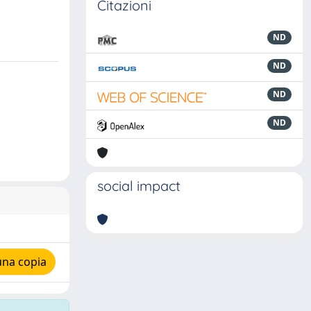
Citazioni
ND
ND
ND
ND
social impact
una copia