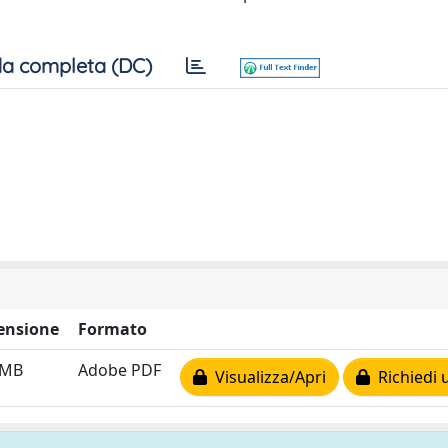
a completa (DC)
ensione
Formato
 MB
Adobe PDF
Visualizza/Apri
Richiedi 