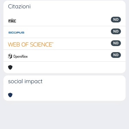
Citazioni
ND
ND
ND
ND
social impact