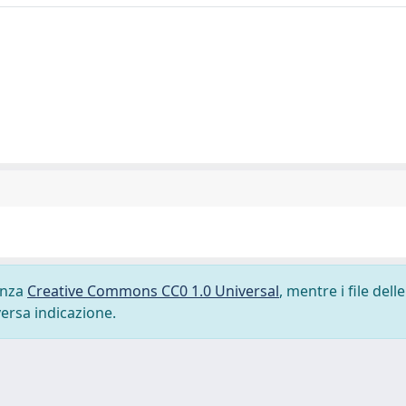
cenza
Creative Commons CC0 1.0 Universal
, mentre i file delle
versa indicazione.