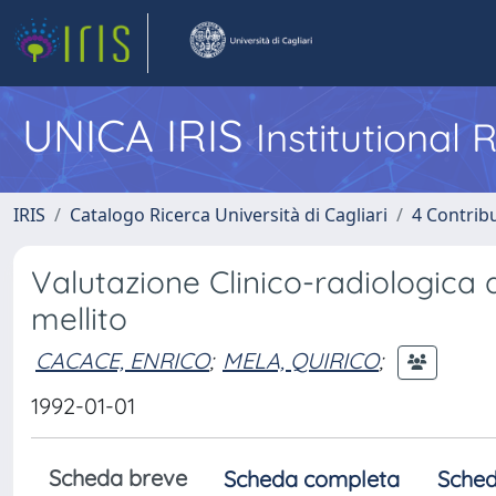
UNICA IRIS
Institutional
IRIS
Catalogo Ricerca Università di Cagliari
4 Contrib
Valutazione Clinico-radiologica d
mellito
CACACE, ENRICO
;
MELA, QUIRICO
;
1992-01-01
Scheda breve
Scheda completa
Sched