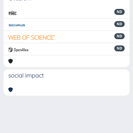
ND
ND
ND
ND
social impact