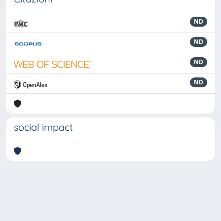
ND
ND
ND
ND
social impact