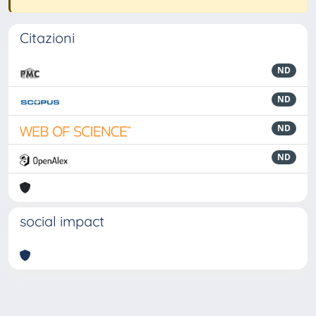
Citazioni
ND
ND
ND
ND
social impact