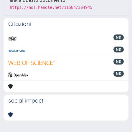
link a questo documento:
https://hdl.handle.net/11584/364945
Citazioni
ND
ND
ND
ND
social impact