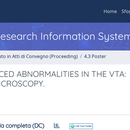
Home
Sfo
 Research Information Syste
uto in Atti di Convegno (Proceeding)
4.3 Poster
D ABNORMALITIES IN THE VTA:
ICROSCOPY.
a completa (DC)