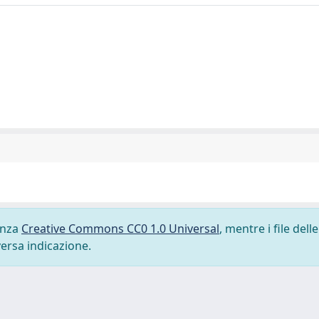
cenza
Creative Commons CC0 1.0 Universal
, mentre i file delle
versa indicazione.